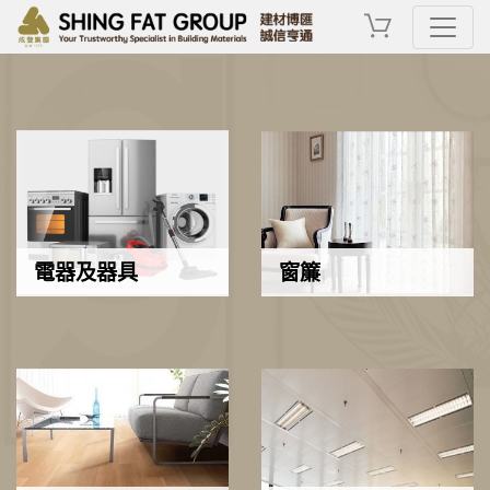
電器及器具
窗簾