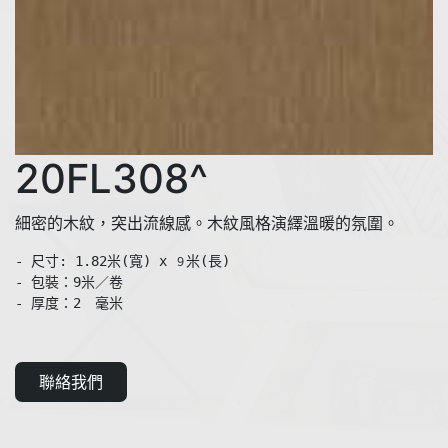
20FL308^
細密的木紋，突出流線感。木紋風格演繹溫暖的氛圍。
- 尺寸: 1.82米(寬) x 
米(長)

９
- 包裝：9米／卷

聯絡我們