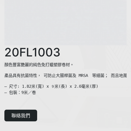
20FL1003
產品具有抗菌特性， 可防止大腸桿菌及 MRSA　等細菌； 而且地蓆
— 尺寸: 1.82米(寬) x 
米(長) x 2.0毫米(厚)

９
— 包裝：9米／卷
聯絡我們