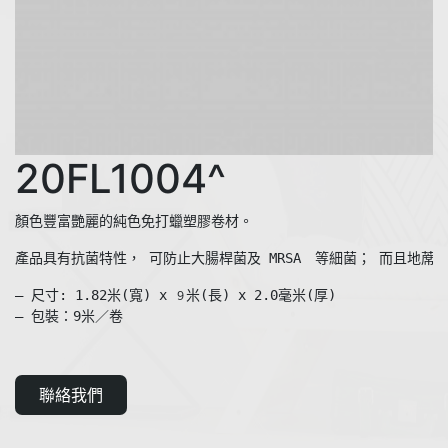
20FL1004^
產品具有抗菌特性， 可防止大腸桿菌及 MRSA　等細菌； 而且地蓆
— 尺寸: 1.82米(寬) x 
米(長) x 2.0毫米(厚)

９
聯絡我們