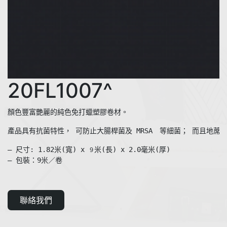
20FL1007^
產品具有抗菌特性， 可防止大腸桿菌及 MRSA　等細菌； 而且地蓆
— 尺寸: 1.82米(寬) x 
米(長) x 2.0毫米(厚)

９
聯絡我們