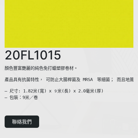
20FL1015
產品具有抗菌特性， 可防止大腸桿菌及 MRSA　等細菌； 而且地蓆
— 尺寸: 1.82米(寬) x 
米(長) x 2.0毫米(厚)  

９
— 包裝：9米／卷
聯絡我們