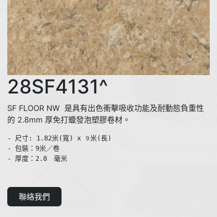
28SF4131^
SF FLOOR NW 是具有出色衝擊吸收功能及耐動態負重性
的 2.8mm 厚免打蠟發泡塑膠卷材。
- 尺寸: 1.82米(寬) x 
米(長)

９
- 包裝：9米／卷

聯絡我們