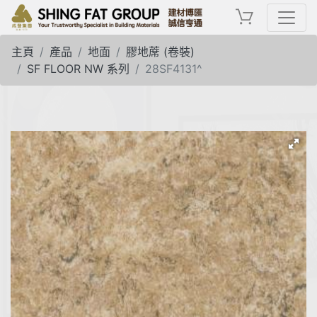
主頁
產品
地面
膠地蓆 (卷裝)
SF FLOOR NW 系列
28SF4131^