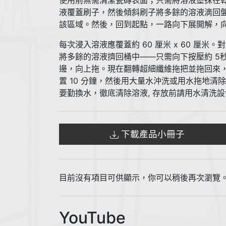
使用前無需清潔瓷磚表面；只需將溶液塗抹在
液覆蓋刷子，然後傾斜刷子將多餘的溶液滴回
該區域。然後，回到起點，一路向下展開解，
每次浸入溶液應覆蓋約 60 厘米 x 60 
將多餘的溶液擠回桶中——只需向下按壓約 5
邊，向上拖。現在翻轉超細纖維拖把並拖回來，沿
置 10 分鐘，然後用大量水沖洗或用水拖地
要勤換水，徹底清除溶液, 存放前請用水清洗設
下載產品小冊子
目前沒有項目可供顯示，你可以稍後再次瀏覽
YouTube