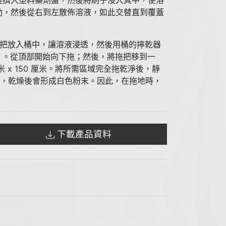
輕擠入塑料藥劑盤，然後將刷子浸入其中，使溶
動，然後從右到左散佈溶液，如此交替直到覆蓋
將拖把放入桶中，讓溶液浸透，然後用桶的擰乾器
）。從頂部開始向下拖；然後，將拖把移到一
x 150 厘米。將所需區域完全拖乾淨後，靜
掉，乾燥後會形成白色粉末。因此，在拖地時，
下載產品資料