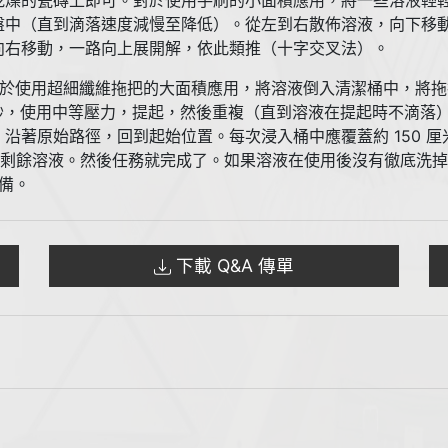
乾燥的瓷磚上即可。對於使用手刷的小面積應用，將一些溶液輕
盤中（直到滴落速度減慢至降低）。從左到右散佈溶液，向下移
向右移動，一路向上展開解，依此類推（十字交叉法）。
厘米。對於使用超細纖維拖把的大面積應用，將溶液倒入清潔桶中，
秒，使用中等壓力，提起，然後重複（直到溶液在提起時不滴落
著原始路徑，回到起始位置。每次浸入桶中應覆蓋約 150 厘米 
清除剩餘溶液。然後任務就完成了。如果溶液在使用後沒有徹底洗
備。
下載 Q&A 傳單
。